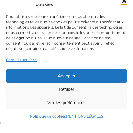
Deux-Sèvres – Charente-Maritime – Véndée
cookies
Pour offrir les meilleures expériences, nous utilisons des
technologies telles que les cookies pour stocker et/ou accéder aux
informations des appareils. Le fait de consentir à ces technologies
Envie d'une séance ?
nous permettra de traiter des données telles que le comportement
de navigation ou les ID uniques sur ce site. Le fait de ne pas
consentir ou de retirer son consentement peut avoir un effet
négatif sur certaines caractéristiques et fonctions.
Vous avez un projet en tête et souhaitez
Gérer les services
m’en parler ?
Vous vous mariez bientôt et voulez plus
Accepter
d’informations sur mes offres ?
Refuser
On discute ?
Voir les préférences
Politique de cookies
MENTIONS LÉGALES
@SOPHIE PONCHAUX PHOTOGRAPHIE EI –
MENTIONS LÉGALES